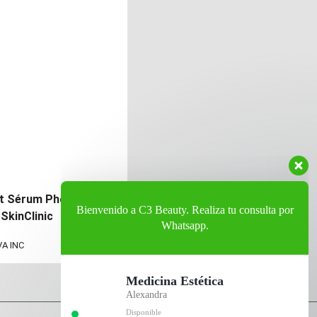
Bienvenido a C3 Beauty. Realiza tu consulta por
Whatsapp.
st Sérum Photoaging
 SkinClinic
Medicina Estética
VA INC
Alexandra
Disponible
Peluquería
Yamileth