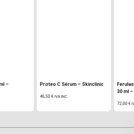
ml –
Proteo C Sérum – Skinclinic
Ferula
30 ml –
46,50
€
IVA INC
72,00
€
I