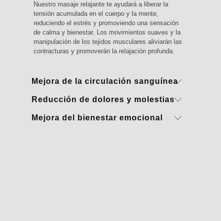
Nuestro masaje relajante te ayudará a liberar la
tensión acumulada en el cuerpo y la mente,
reduciendo el estrés y promoviendo una sensación
de calma y bienestar. Los movimientos suaves y la
manipulación de los tejidos musculares aliviarán las
contracturas y promoverán la relajación profunda.
Mejora de la circulación sanguínea
Reducción de dolores y molestias
Durante el masaje, nuestros terapeutas aplican
movimientos específicos que estimulan la
Mejora del bienestar emocional
Nuestro masaje relajante puede ayudar a aliviar
circulación sanguínea. Esto ayuda a aumentar el
dolores musculares, tensiones y molestias
flujo de oxígeno y nutrientes a los tejidos,
Además de los beneficios físicos, nuestro masaje
generales. Los movimientos y la presión aplicada
promoviendo la desintoxicación y la regeneración
relajante tiene un impacto positivo en el bienestar
ayudan a aflojar los músculos tensos, mejorar la
celular.
emocional. El contacto terapéutico y la relajación
flexibilidad y aliviar puntos de tensión específicos.
profunda ayudan a reducir la ansiedad, promover el
equilibrio emocional y mejorar la calidad del sueño.