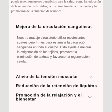
puede tener numerosos beneficios para la salud, como la reducción
de la retención de líquidos, la disminución de la hinchazón y la
promoción de la curación de lesiones.
Mejora de la circulación sanguínea
Nuestro masaje circulatorio utiliza movimientos
suaves pero firmes para estimular la circulación
sanguínea en todo el cuerpo. Esto ayuda a mejorar
la oxigenación de los tejidos, promover la
eliminación de toxinas y favorecer la regeneración
celular.
Alivio de la tensión muscular
Reducción de la retención de líquidos
El masaje circulatorio incluye técnicas de
amasamiento y presión que ayudan a relajar los
Promoción de la relajación y el
El masaje circulatorio puede ayudar a reducir la
músculos y liberar la tensión acumulada. Al reducir
bienestar
retención de líquidos al estimular el sistema
la tensión muscular, se mejora el flujo sanguíneo y
linfático. Esto ayuda a eliminar el exceso de líquido
se alivian dolores y molestias asociados con la
Al mejorar la circulación sanguínea y aliviar la
y a disminuir la hinchazón en áreas como las
tensión muscular.