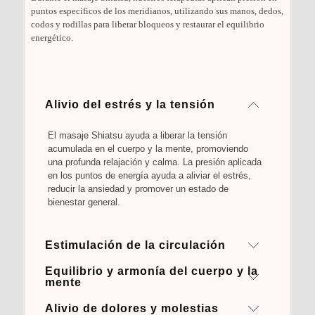
puntos específicos de los meridianos, utilizando sus manos, dedos,
codos y rodillas para liberar bloqueos y restaurar el equilibrio
energético.
Alivio del estrés y la tensión
El masaje Shiatsu ayuda a liberar la tensión
acumulada en el cuerpo y la mente, promoviendo
una profunda relajación y calma. La presión aplicada
en los puntos de energía ayuda a aliviar el estrés,
reducir la ansiedad y promover un estado de
bienestar general.
Estimulación de la circulación
Equilibrio y armonía del cuerpo y la
Durante el masaje Shiatsu, la presión aplicada
mente
ayuda a estimular la circulación sanguínea y
linfática. Esto mejora la oxigenación de los tejidos,
Alivio de dolores y molestias
El masaje Shiatsu trabaja en el sistema de