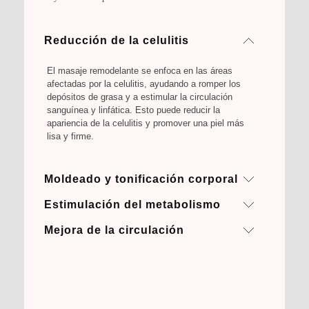
Reducción de la celulitis
El masaje remodelante se enfoca en las áreas
afectadas por la celulitis, ayudando a romper los
depósitos de grasa y a estimular la circulación
sanguínea y linfática. Esto puede reducir la
apariencia de la celulitis y promover una piel más
lisa y firme.
Moldeado y tonificación corporal
Estimulación del metabolismo
Nuestros terapeutas utilizan técnicas de masaje
específicas para tonificar los tejidos musculares y
Mejora de la circulación
El masaje remodelante y reductor puede estimular
mejorar la apariencia general del cuerpo. Esto puede
el metabolismo, lo que puede ayudar a quemar más
ayudar a definir contornos, reducir medidas y
El masaje remodelante estimula la circulación
calorías y grasa. Esto puede contribuir a una
promover una figura más esculpida.
sanguínea y linfática, lo que ayuda a eliminar
pérdida de peso gradual y a una mejor composición
toxinas y a mejorar la oxigenación de los tejidos.
corporal.
Una mejor circulación puede promover la salud de la