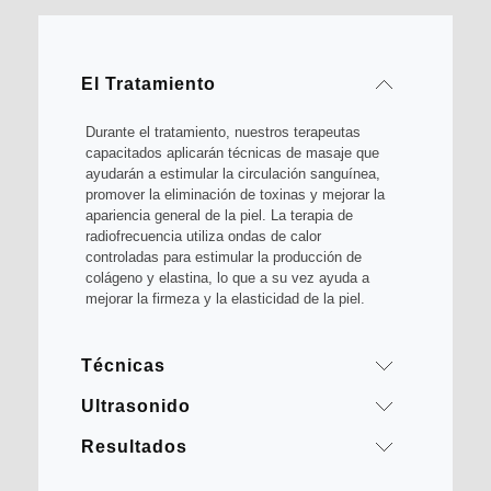
El Tratamiento
Durante el tratamiento, nuestros terapeutas
capacitados aplicarán técnicas de masaje que
ayudarán a estimular la circulación sanguínea,
promover la eliminación de toxinas y mejorar la
apariencia general de la piel. La terapia de
radiofrecuencia utiliza ondas de calor
controladas para estimular la producción de
colágeno y elastina, lo que a su vez ayuda a
mejorar la firmeza y la elasticidad de la piel.
Técnicas
Ultrasonido
Combinamos diferentes tecnologías en nuestro
tratamiento remodelante y también aplicamos
Resultados
El ultrasonido focalizado es otra técnica efectiva
técnicas manuales. Utilizamos equipos de BTL
que utilizamos en nuestro tratamiento
(radiofrecuencia), Liposonix, presoterapia, roll