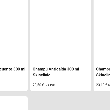
cuente 300 ml
Champú Anticaída 300 ml –
Champú
Skinclinic
Skincli
20,50
€
23,10
€
IVA INC
I