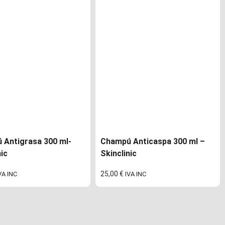
 Antigrasa 300 ml-
Champú Anticaspa 300 ml –
nic
Skinclinic
25,00
€
VA INC
IVA INC